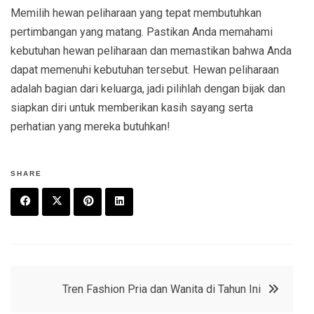
Memilih hewan peliharaan yang tepat membutuhkan
pertimbangan yang matang. Pastikan Anda memahami
kebutuhan hewan peliharaan dan memastikan bahwa Anda
dapat memenuhi kebutuhan tersebut. Hewan peliharaan
adalah bagian dari keluarga, jadi pilihlah dengan bijak dan
siapkan diri untuk memberikan kasih sayang serta
perhatian yang mereka butuhkan!
SHARE
F
T
P
L
a
w
in
in
c
it
t
k
Post
Tren Fashion Pria dan Wanita di Tahun Ini
e
t
e
e