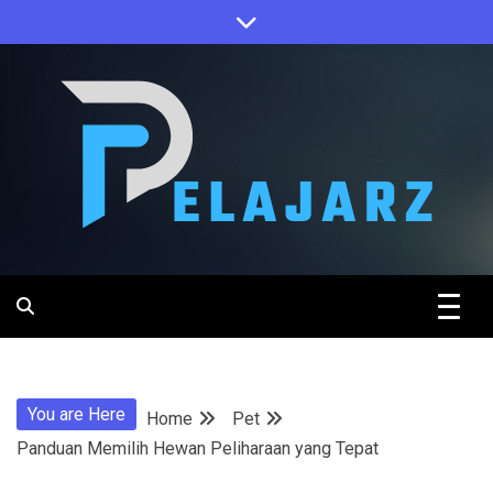
Skip
to
content
Pelajarz
You are Here
Home
Pet
Panduan Memilih Hewan Peliharaan yang Tepat