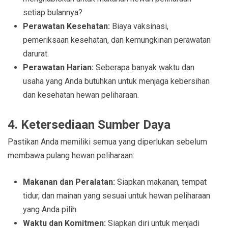
setiap bulannya?
Perawatan Kesehatan:
Biaya vaksinasi,
pemeriksaan kesehatan, dan kemungkinan perawatan
darurat.
Perawatan Harian:
Seberapa banyak waktu dan
usaha yang Anda butuhkan untuk menjaga kebersihan
dan kesehatan hewan peliharaan.
4.
Ketersediaan Sumber Daya
Pastikan Anda memiliki semua yang diperlukan sebelum
membawa pulang hewan peliharaan:
Makanan dan Peralatan:
Siapkan makanan, tempat
tidur, dan mainan yang sesuai untuk hewan peliharaan
yang Anda pilih.
Waktu dan Komitmen:
Siapkan diri untuk menjadi