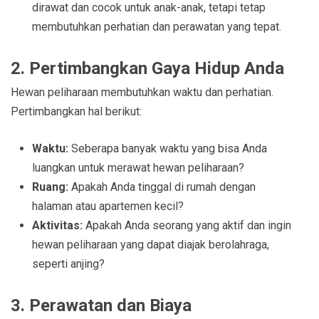
dirawat dan cocok untuk anak-anak, tetapi tetap
membutuhkan perhatian dan perawatan yang tepat.
2.
Pertimbangkan Gaya Hidup Anda
Hewan peliharaan membutuhkan waktu dan perhatian.
Pertimbangkan hal berikut:
Waktu:
Seberapa banyak waktu yang bisa Anda
luangkan untuk merawat hewan peliharaan?
Ruang:
Apakah Anda tinggal di rumah dengan
halaman atau apartemen kecil?
Aktivitas:
Apakah Anda seorang yang aktif dan ingin
hewan peliharaan yang dapat diajak berolahraga,
seperti anjing?
3.
Perawatan dan Biaya